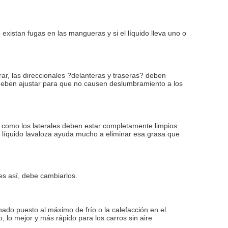
 existan fugas en las mangueras y si el líquido lleva uno o
rar, las direccionales ?delanteras y traseras? deben
e deben ajustar para que no causen deslumbramiento a los
os como los laterales deben estar completamente limpios
n líquido lavaloza ayuda mucho a eliminar esa grasa que
 es así, debe cambiarlos.
ado puesto al máximo de frío o la calefacción en el
o, lo mejor y más rápido para los carros sin aire