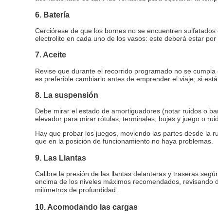
6. Batería
Cerciórese de que los bornes no se encuentren sulfatados o 
electrolito en cada uno de los vasos: este deberá estar po
7. Aceite
Revise que durante el recorrido programado no se cumpla el 
es preferible cambiarlo antes de emprender el viaje; si es
8. La suspensión
Debe mirar el estado de amortiguadores (notar ruidos o ba
elevador para mirar rótulas, terminales, bujes y juego o ru
Hay que probar los juegos, moviendo las partes desde la ru
que en la posición de funcionamiento no haya problemas.
9. Las Llantas
Calibre la presión de las llantas delanteras y traseras se
encima de los niveles máximos recomendados, revisando de f
milímetros de profundidad
.
10. Acomodando las cargas