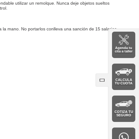
endable utilizar un remolque. Nunca deje objetos sueltos
rol.
a la mano. No portarlos conlleva una sanción de 15 salarios
Agenda tu
cita a taller
CALCULA
TU CUOTA
COTIZA TU
SEGURO