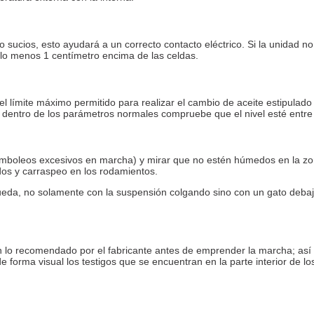
sucios, esto ayudará a un correcto contacto eléctrico. Si la unidad no 
r lo menos 1 centímetro encima de las celdas.
límite máximo permitido para realizar el cambio de aceite estipulado p
tá dentro de los parámetros normales compruebe que el nivel esté entre
mboleos excesivos en marcha) y mirar que no estén húmedos en la zona 
idos y carraspeo en los rodamientos.
eda, no solamente con la suspensión colgando sino con un gato debajo d
gún lo recomendado por el fabricante antes de emprender la marcha; así 
orma visual los testigos que se encuentran en la parte interior de los