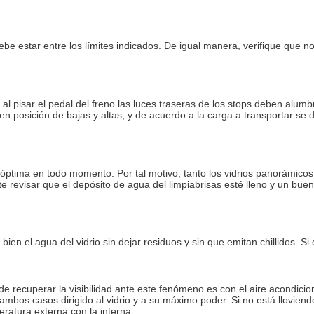
ebe estar entre los límites indicados. De igual manera, verifique que no
al pisar el pedal del freno las luces traseras de los stops deben alumb
 en posición de bajas y altas, y de acuerdo a la carga a transportar s
r óptima en todo momento. Por tal motivo, tanto los vidrios panorámic
 revisar que el depósito de agua del limpiabrisas esté lleno y un bue
bien el agua del vidrio sin dejar residuos y sin que emitan chillidos. Si
 recuperar la visibilidad ante este fenómeno es con el aire acondicion
 ambos casos dirigido al vidrio y a su máximo poder. Si no está lloviend
eratura externa con la interna.