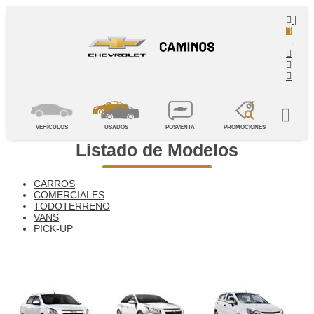
|
-
VEHÍCULOS
USADOS
POSVENTA
PROMOCIONES
Listado de Modelos
CARROS
COMERCIALES
TODOTERRENO
VANS
PICK-UP