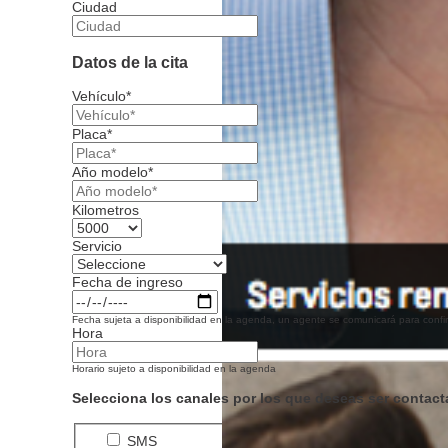
Ciudad
Datos de la cita
Vehículo*
Placa*
Año modelo*
Kilometros
Servicio
Fecha de ingreso
Fecha sujeta a disponibilidad en la agenda, un agente se comunicará para confirm
Hora
Horario sujeto a disponibilidad en la agenda
Selecciona los canales por los que deseas ser contac
SMS