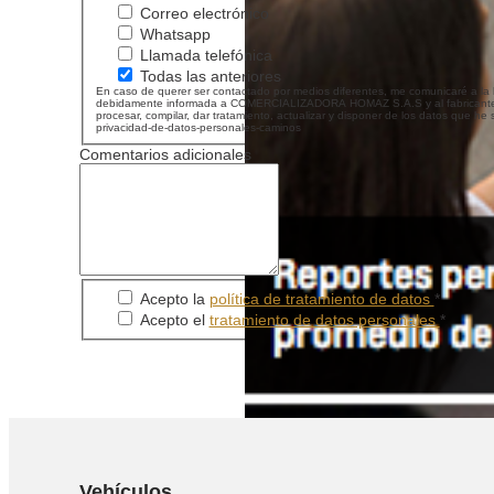
Correo electrónico
Whatsapp
Llamada telefónica
Todas las anteriores
En caso de querer ser contactado por medios diferentes, me comunicaré a la línea de atención al cliente 323 5654000 o al c
debidamente informada a COMERCIALIZADORA HOMAZ S.A.S y al fabricante GENE
procesar, compilar, dar tratamiento, actualizar y disponer de los datos que h
privacidad-de-datos-personales-caminos
Comentarios adicionales
Acepto la
política de tratamiento de datos
*
Acepto el
tratamiento de datos personales
*
Vehículos