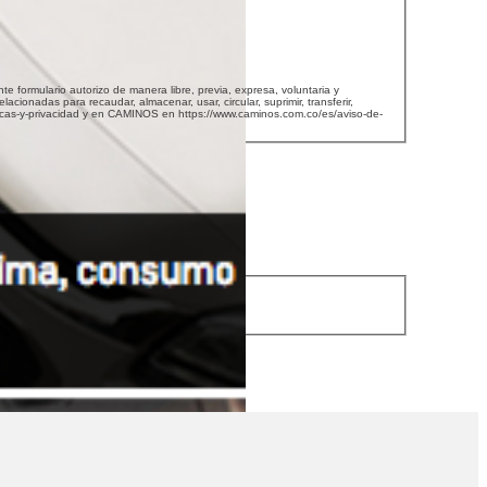
das para recaudar, almacenar, usar, circular, suprimir, transferir,
liticas-y-privacidad y en CAMINOS en https://www.caminos.com.co/es/aviso-de-