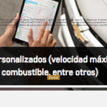
orreo crm@caminos.com.co Al diligenciar el presente formulario autorizo de manera libre, previa, expresa, voluntaria y
RAL MOTORS COLMOTORES S.A., a sus accionistas, filiales, subsidiarias y compañías relaciona
e suministrado. La política de privacidad de GM se encuentra en https://www.chevrolet.com.co/po
Enviar