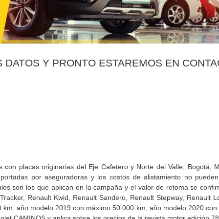
S DATOS Y PRONTO ESTAREMOS EN CONTA
s con placas originarias del Eje Cafetero y Norte del Valle, Bogotá, 
 reportadas por aseguradoras y los costos de alistamiento no pued
los son los que aplican en la campaña y el valor de retoma se confirm
t Tracker, Renault Kwid, Renault Sandero, Renault Stepway, Renault 
00 km, año modelo 2019 con máximo 50.000 km, año modelo 2020 co
olet CAMINOS y aplica sobre los precios de la revista motor edición 7