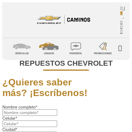
|
-
VEHÍCULOS
USADOS
POSVENTA
PROMOCIONES
REPUESTOS CHEVROLET
¿Quieres saber
más?
¡Escríbenos!
Nombre completo*
Celular*
Ciudad*