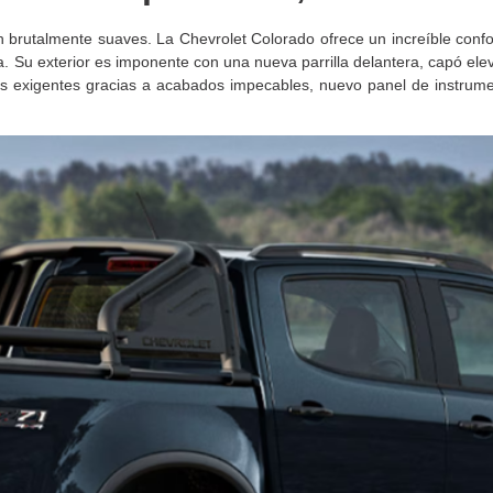
n brutalmente suaves. La Chevrolet Colorado ofrece un increíble conf
. Su exterior es imponente con una nueva parrilla delantera, capó ele
ás exigentes gracias a acabados impecables, nuevo panel de instrume