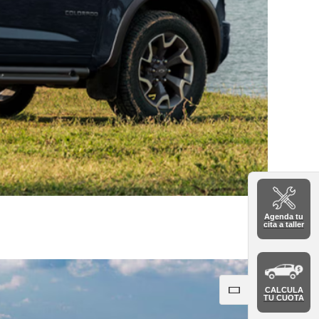
Agenda tu
cita a taller
CALCULA
TU CUOTA