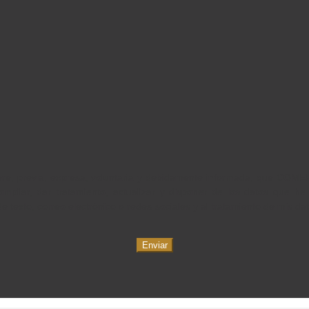
a libre, previa, expresa, voluntaria y debidamente informada, que 
, compilar, dar tratamiento, actualizar y disponer de los datos que he
 texto, correo electrónico o redes sociales y al tratamiento de mis d
Enviar