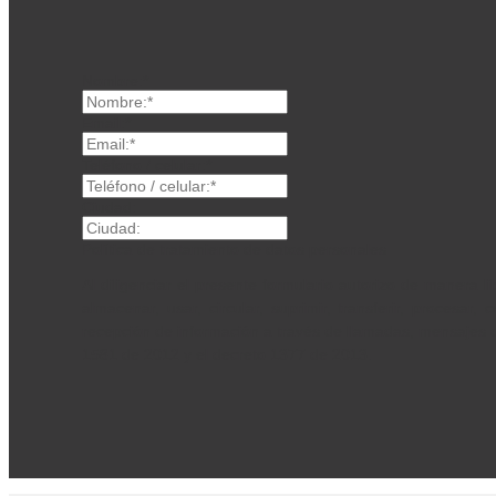
Nombre:*
Email:*
Teléfono / celular:*
Ciudad:
Política de tratamiento de datos personales
Al diligenciar el presente formulario autorizo de maner
almacenar, usar, circular, suprimir, transferir, procesar
recepción de información a través de llamadas, mensajes de
1581 de 2012 y el decreto 1377 de 2013.