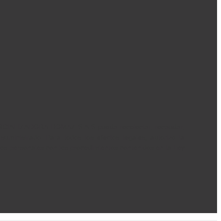
COMERCIALIZADORA HOMAZ S.A.S pueda recolectar, recaudar,
 suministrado. Para todos los efectos legales, autorizo la
atos personales con los procedimientos contenidos en la Ley