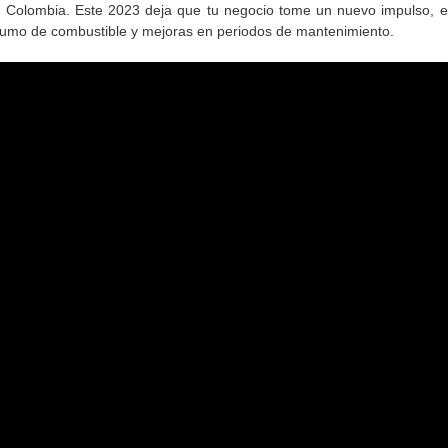
 Colombia. Este 2023 deja que tu negocio tome un nuevo impulso, e
sumo de combustible y mejoras en periodos de mantenimiento.