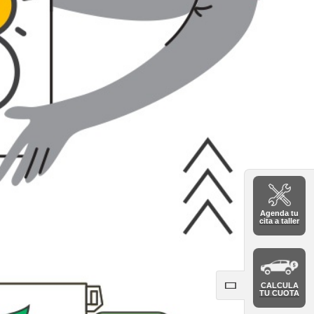
Agenda tu
cita a taller
CALCULA
TU CUOTA