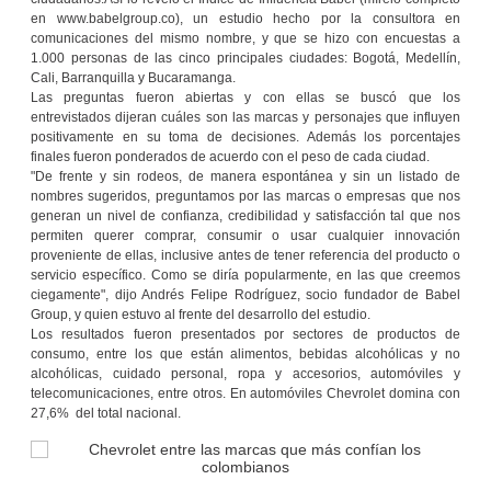
en www.babelgroup.co), un estudio hecho por la consultora en
comunicaciones del mismo nombre, y que se hizo con encuestas a
1.000 personas de las cinco principales ciudades: Bogotá, Medellín,
Cali, Barranquilla y Bucaramanga.
Las preguntas fueron abiertas y con ellas se buscó que los
entrevistados dijeran cuáles son las marcas y personajes que influyen
positivamente en su toma de decisiones. Además los porcentajes
finales fueron ponderados de acuerdo con el peso de cada ciudad.
"De frente y sin rodeos, de manera espontánea y sin un listado de
nombres sugeridos, preguntamos por las marcas o empresas que nos
generan un nivel de confianza, credibilidad y satisfacción tal que nos
permiten querer comprar, consumir o usar cualquier innovación
proveniente de ellas, inclusive antes de tener referencia del producto o
servicio específico. Como se diría popularmente, en las que creemos
ciegamente", dijo Andrés Felipe Rodríguez, socio fundador de Babel
Group, y quien estuvo al frente del desarrollo del estudio.
Los resultados fueron presentados por sectores de productos de
consumo, entre los que están alimentos, bebidas alcohólicas y no
alcohólicas, cuidado personal, ropa y accesorios, automóviles y
telecomunicaciones, entre otros. En automóviles Chevrolet domina con
27,6% del total nacional.