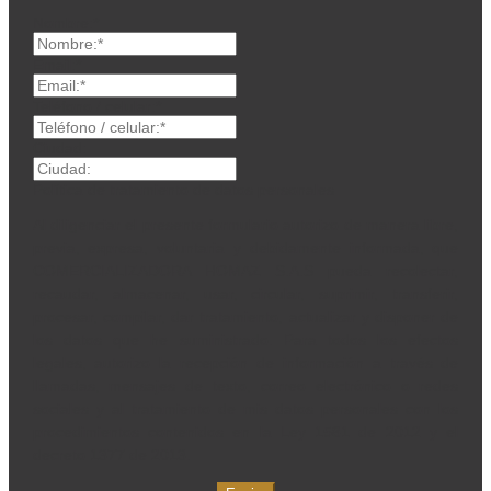
Nombre:*
Email:*
Teléfono / celular:*
Ciudad:
Política de tratamiento de datos personales
Al diligenciar el presente formulario autorizo de manera libre,
previa, expresa, voluntaria y debidamente informada, que
COMERCIALIZADORA HOMAZ S.A.S pueda recolectar,
recaudar, almacenar, usar, circular, suprimir, transferir,
procesar, compilar, dar tratamiento, actualizar y disponer de
los datos que he suministrado. Para todos los efectos
legales, autorizo la recepción de información a través de
llamadas, mensajes de texto, correo electrónico o redes
sociales y al tratamiento de mis datos personales con los
procedimientos contenidos en la Ley 1581 de 2012 y el
decreto 1377 de 2013.