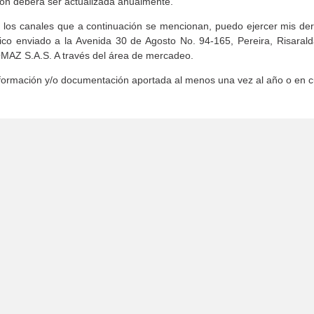
ión deberá ser actualizada anualmente.
os canales que a continuación se mencionan, puedo ejercer mis derech
ísico enviado a la Avenida 30 de Agosto No. 94-165, Pereira, Risara
MAZ S.A.S. A través del área de mercadeo.
nformación y/o documentación aportada al menos una vez al año o en c