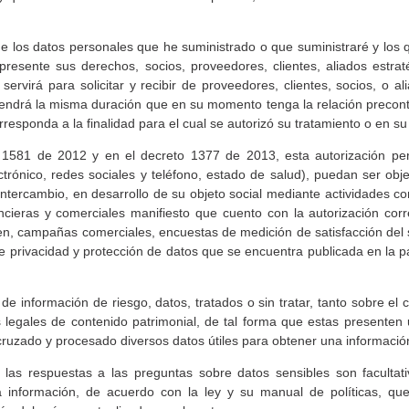
datos personales que he suministrado o que suministraré y los qu
e sus derechos, socios, proveedores, clientes, aliados estratégic
ervirá para solicitar y recibir de proveedores, clientes, socios, o al
 tendrá la misma duración que en su momento tenga la relación precon
esponda a la finalidad para el cual se autorizó su tratamiento o en s
ey 1581 de 2012 y en el decreto 1377 de 2013, esta autorización pe
trónico, redes sociales y teléfono, estado de salud), puedan ser objet
ntercambio, en desarrollo de su objeto social mediante actividades co
ancieras y comerciales manifiesto que cuento con la autorización corre
en, campañas comerciales, encuestas de medición de satisfacción del se
ica de privacidad y protección de datos que se encuentra publicada en 
 de información de riesgo, datos, tratados o sin tratar, tanto sobre el
s legales de contenido patrimonial, de tal forma que estas presenten 
ado y procesado diversos datos útiles para obtener una información 
ue las respuestas a las preguntas sobre datos sensibles son fa
a información, de acuerdo con la ley y su manual de políticas, qu