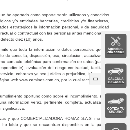
e he aportado como soporte serán utilizados y conocidos
os y/o entidades bancarias, crediticias y/o financieras,
iados estratégicos la información personal, y de seguridad
tractual o contractual con las personas antes mencionadas.
u defecto diez (10) años.
rmite que toda la información o datos personales que he
Agenda tu
cita a taller
o de consulta, disposición, uso, circulación, actualización,
mo contacto telefónico para confirmación de datos (para la
spondiente), evaluación del riesgo contractual, facilitar la
rvicio, cobranza ya sea jurídica o prejurídica, información
CALCULA
la página web www.caminos.com.co, por lo cual reconozco que
TU CUOTA
 cumplimiento oportuno como sobre el incumplimiento, si los
una información veraz, pertinente, completa, actualizada y
significativa.
COTIZA TU
SEGURO
cultativas y que COMERCIALIZADORA HOMAZ S.A.S. me han
e he leído y que se encuentran disponibles en la página