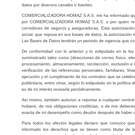
datos por diversos canales o fuentes.
COMERCIALIZADORA HOMAZ S.A.S. me ha informado que los 
por COMERCIALIZADORA HOMAZ S.A.S. o por quien represent
corredores de seguros y aseguradoras. Esta autorización s
social, que reposa en sus bases de datos, la autorización
Las Bases de Datos tendrán un periodo de vigencia que corr
De conformidad con lo anterior y lo estipulado en la l
suministrado tales como (direcciones de correo físico, elec
procesamiento, almacenamiento, recolección, exclusión e i
verificación de las referencias personales, familiares, fin
ejecución y el cumplimiento de los contratos que se celebr
publicitaria, entre otras, según lo estipulado en la polít
es de mi interés revisarla periódicamente.
Así mismo, también autorizo a reportar a cualquier central
hubiere, de mis obligaciones crediticias, o de mis debere
exacta de mi desempeño como deudor después de haber cruz
Para todos los efectos legales declaro que conozco q
informado los derechos que se tienen como titular de l