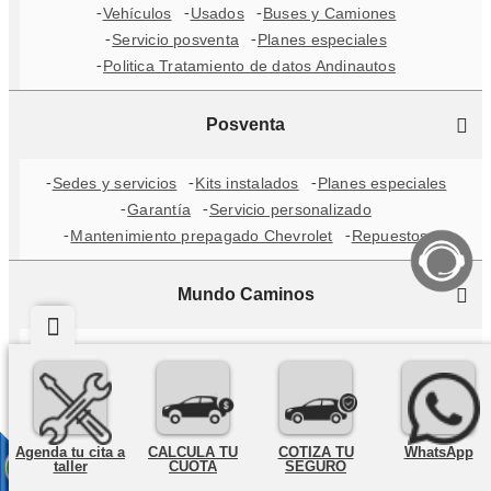
Vehículos
Usados
Buses y Camiones
Servicio posventa
Planes especiales
Politica Tratamiento de datos Andinautos
Posventa
Sedes y servicios
Kits instalados
Planes especiales
Garantía
Servicio personalizado
Mantenimiento prepagado Chevrolet
Repuestos
Mundo Caminos
Mira Hacia Adelante
Tips de mecánica
Me cuido por ti y por mi
Trabaja con nosotros
Reglamento Interno de trabajo
Agenda tu cita a
CALCULA TU
COTIZA TU
WhatsApp
Servicios
taller
CUOTA
SEGURO