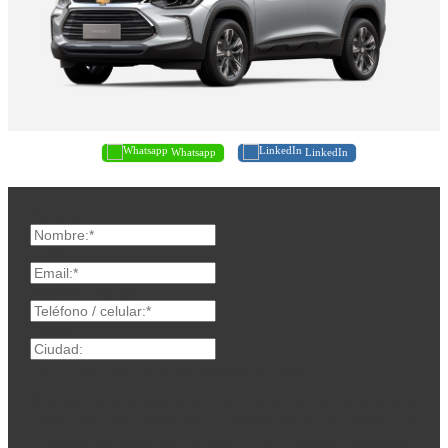
Whatsapp
LinkedIn
Nombre:*
Email:*
Teléfono / celular:*
Ciudad:
Política de tratamiento de datos personales
Al diligenciar el presente formulario autorizo de manera libre,
previa, expresa, voluntaria y debidamente informada, que
COMERCIALIZADORA HOMAZ S.A.S pueda recolectar,