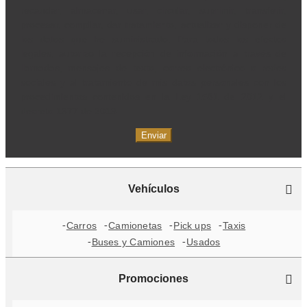
recaudar, almacenar, usar, circular, suprimir, transferir,
procesar, compilar, dar tratamiento, actualizar y disponer de
los datos que he suministrado. Para todos los efectos
legales, autorizo la recepción de información a través de
llamadas, mensajes de texto, correo electrónico o redes
sociales y al tratamiento de mis datos personales con los
procedimientos contenidos en la Ley 1581 de 2012 y el
decreto 1377 de 2013.
Enviar
Vehículos
Carros
Camionetas
Pick ups
Taxis
Buses y Camiones
Usados
Promociones